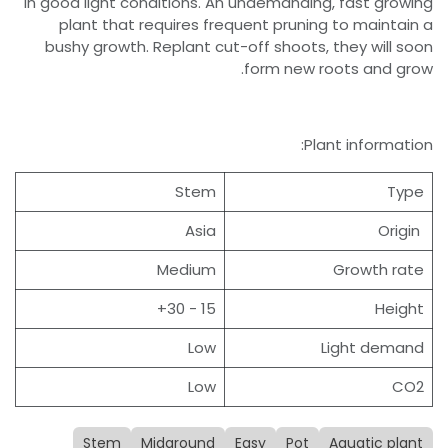
in good light conditions. An undemanding, fast growing
plant that requires frequent pruning to maintain a
bushy growth. Replant cut-off shoots, they will soon
form new roots and grow.
Plant information:
Stem
Type
Asia
Origin
Medium
Growth rate
15 - 30+
Height
Low
Light demand
Low
CO2
Stem
Midground
Easy
Pot
Aquatic plant