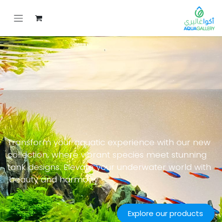
خطي للذهاب إلى المحتوى
Transform your aquatic experience with our new
collection, where vibrant species meet stunning
tank designs. Elevate your underwater world with
beauty and harmony.
Explore our products