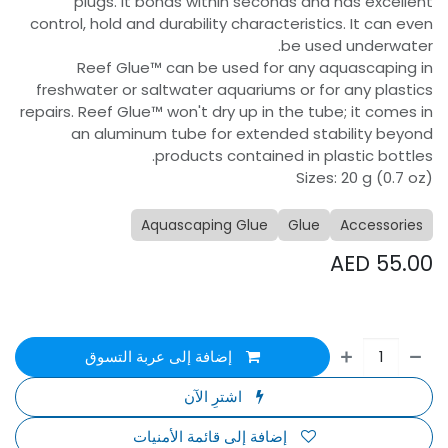
plugs. It bonds within seconds and has excellent
control, hold and durability characteristics. It can even
be used underwater.
Reef Glue™ can be used for any aquascaping in
freshwater or saltwater aquariums or for any plastics
repairs. Reef Glue™ won't dry up in the tube; it comes in
an aluminum tube for extended stability beyond
products contained in plastic bottles.
Sizes: 20 g (0.7 oz)
Aquascaping Glue
Glue
Accessories
AED
55.00
إضافة إلى عربة التسوق
اشترِ الآن
إضافة إلى قائمة الأمنيات